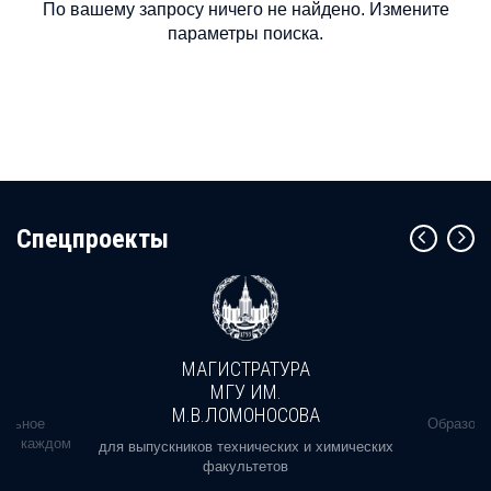
По вашему запросу ничего не найдено. Измените
параметры поиска.
Cпецпроекты
МАГИСТРАТУРА
МГУ ИМ.
М.В.ЛОМОНОСОВА
альное
Образова
ь в каждом
для выпускников технических и химических
факультетов