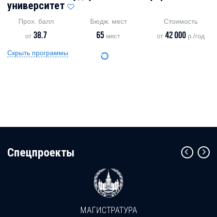
университет
Прох. балл
Бюдж. мест
Стоимость
38.7
65
42 000
от
мест
от
р./год
Скрыть программы
Cпецпроекты
МАГИСТРАТУРА