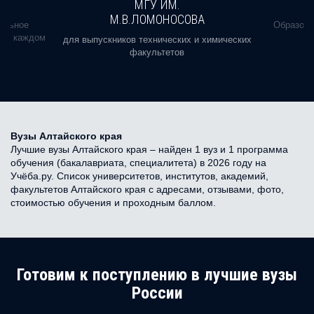
МГУ ИМ.
М.В.ЛОМОНОСОВА
альное
Образова
ь в каждом
для выпускников технических и химических
факультетов
Вузы Алтайского края
Лучшие вузы Алтайского края – найден 1 вуз и 1 программа
обучения (бакалавриата, специалитета) в 2026 году на
Учёба.ру. Список университетов, институтов, академий,
факультетов Алтайского края с адресами, отзывами, фото,
стоимостью обучения и проходным баллом.
Готовим к поступлению в лучшие вузы
России