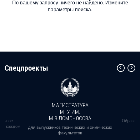
По вашему запросу ничего не найдено. Измените
параметры поиска.
Cпецпроекты
МАГИСТРАТУРА
МГУ ИМ.
М.В.ЛОМОНОСОВА
альное
Образова
ь в каждом
для выпускников технических и химических
факультетов