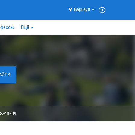
Барнаул
фессии
Ещё
АЙТИ
обучения