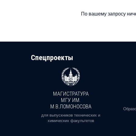
По вашему запросу ниче
Cпецпроекты
МАГИСТРАТУРА
И
МГУ ИМ.
М.В.ЛОМОНОСОВА
, реальное
Образо
орая есть
для выпускников технических и
химических факультетов