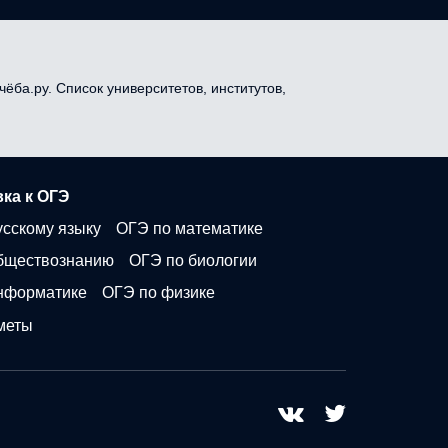
чёба.ру. Список университетов, институтов,
ка к ОГЭ
усскому языку
ОГЭ по математике
бществознанию
ОГЭ по биологии
нформатике
ОГЭ по физике
меты