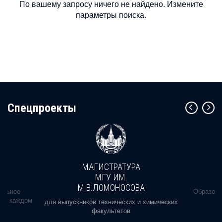
По вашему запросу ничего не найдено. Измените
параметры поиска.
Cпецпроекты
МАГИСТРАТУРА
МГУ ИМ.
М.В.ЛОМОНОСОВА
альное
Образова
ь в каждом
для выпускников технических и химических
факультетов