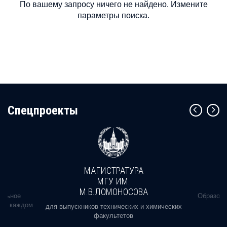
По вашему запросу ничего не найдено. Измените
параметры поиска.
Cпецпроекты
МАГИСТРАТУРА
МГУ ИМ.
М.В.ЛОМОНОСОВА
альное
Образова
ь в каждом
для выпускников технических и химических
факультетов