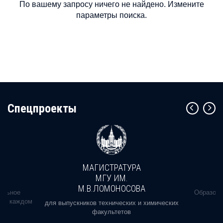
По вашему запросу ничего не найдено. Измените
параметры поиска.
Cпецпроекты
МАГИСТРАТУРА
МГУ ИМ.
М.В.ЛОМОНОСОВА
альное
Образова
ь в каждом
для выпускников технических и химических
факультетов