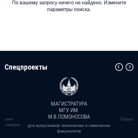
По вашему запросу ничего не найдено. Измените
параметры поиска.
Cпецпроекты
МАГИСТРАТУРА
МГУ ИМ.
М.В.ЛОМОНОСОВА
альное
Образова
ь в каждом
для выпускников технических и химических
факультетов