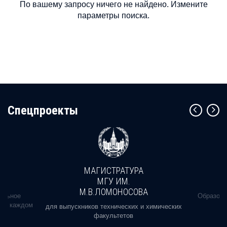
По вашему запросу ничего не найдено. Измените
параметры поиска.
Cпецпроекты
МАГИСТРАТУРА
МГУ ИМ.
М.В.ЛОМОНОСОВА
альное
Образова
ь в каждом
для выпускников технических и химических
факультетов