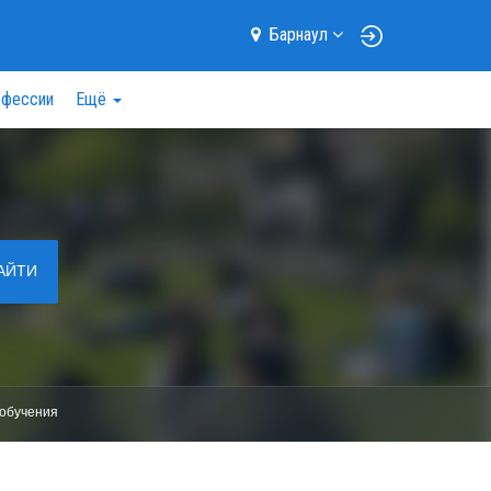
Барнаул
фессии
Ещё
АЙТИ
обучения