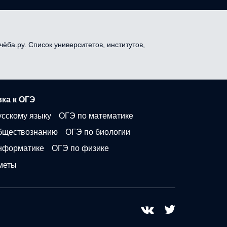
чёба.ру. Список университетов, институтов,
ка к ОГЭ
усскому языку
ОГЭ по математике
бществознанию
ОГЭ по биологии
нформатике
ОГЭ по физике
меты