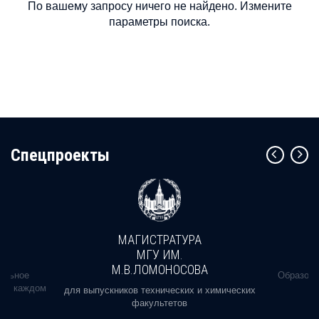
По вашему запросу ничего не найдено. Измените
параметры поиска.
Cпецпроекты
МАГИСТРАТУРА
МГУ ИМ.
М.В.ЛОМОНОСОВА
альное
Образова
ь в каждом
для выпускников технических и химических
факультетов