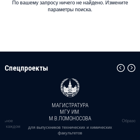
По вашему запросу ничего не найдено. Измените
параметры поиска.
Cпецпроекты
МАГИСТРАТУРА
МГУ ИМ.
М.В.ЛОМОНОСОВА
альное
Образова
ь в каждом
для выпускников технических и химических
факультетов