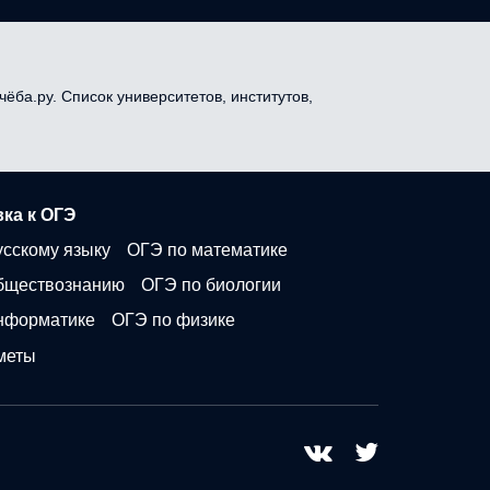
чёба.ру. Список университетов, институтов,
ка к ОГЭ
усскому языку
ОГЭ по математике
бществознанию
ОГЭ по биологии
нформатике
ОГЭ по физике
меты