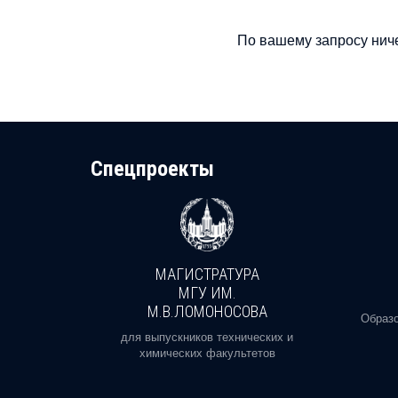
По вашему запросу ниче
Cпецпроекты
МАГИСТРАТУРА
И
МГУ ИМ.
М.В.ЛОМОНОСОВА
, реальное
Образо
орая есть
для выпускников технических и
химических факультетов