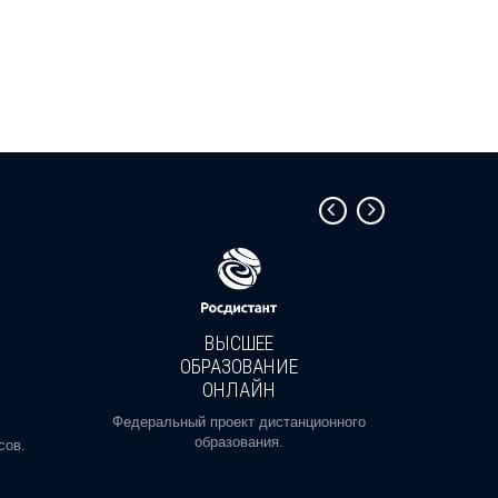
ВЫСШЕЕ
ОБРАЗОВАНИЕ
ОНЛАЙН
Пройди
профе
Федеральный проект дистанционного
образования.
сов.