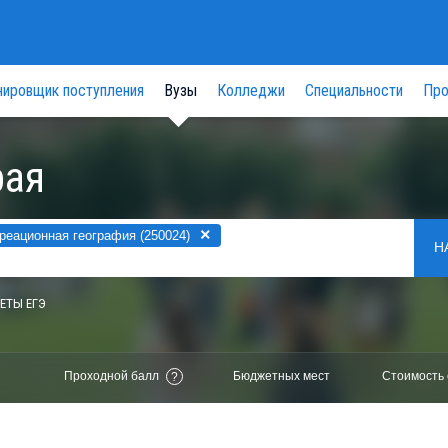
нировщик поступления
Вузы
Колледжи
Специальности
Про
рая
×
реационная география (250024)
Н
ЕТЫ ЕГЭ
Проходной балл
Бюджетных мест
Стоимость 
?