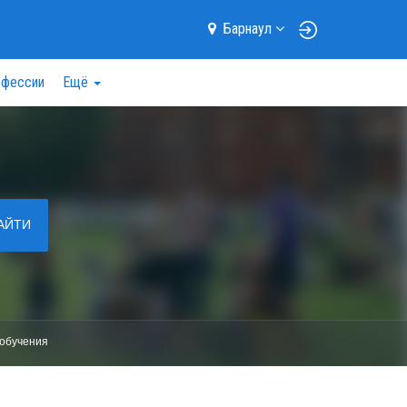
Барнаул
фессии
Ещё
АЙТИ
обучения