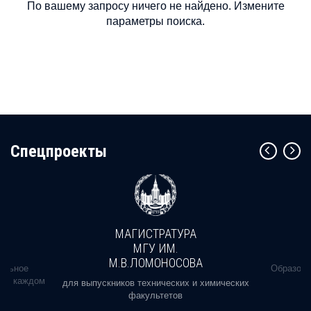
По вашему запросу ничего не найдено. Измените
параметры поиска.
Cпецпроекты
МАГИСТРАТУРА
МГУ ИМ.
М.В.ЛОМОНОСОВА
альное
Образова
ь в каждом
для выпускников технических и химических
факультетов