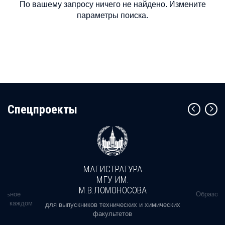
По вашему запросу ничего не найдено. Измените
параметры поиска.
Cпецпроекты
МАГИСТРАТУРА
МГУ ИМ.
М.В.ЛОМОНОСОВА
альное
Образова
ь в каждом
для выпускников технических и химических
факультетов