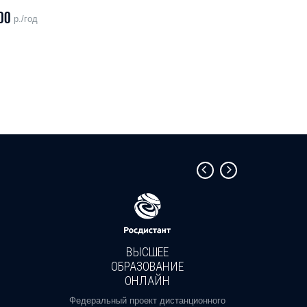
00
р./год
ВЫСШЕЕ
ОБРАЗОВАНИЕ
ОНЛАЙН
Пройди
профе
Федеральный проект дистанционного