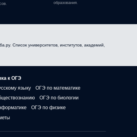
образования.
сов.
ба.ру. Список университетов, институтов, академий,
ка к ОГЭ
усскому языку
ОГЭ по математике
бществознанию
ОГЭ по биологии
нформатике
ОГЭ по физике
меты