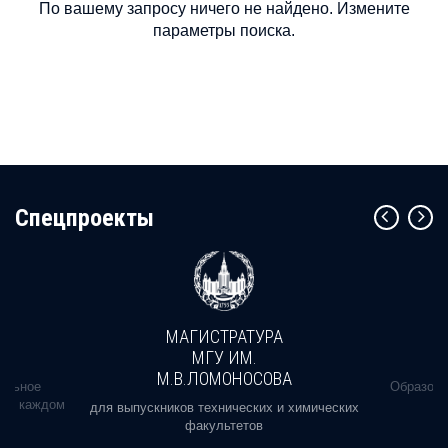
По вашему запросу ничего не найдено. Измените
параметры поиска.
Cпецпроекты
МАГИСТРАТУРА
МГУ ИМ.
М.В.ЛОМОНОСОВА
альное
Образова
ь в каждом
для выпускников технических и химических
факультетов