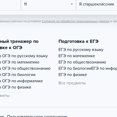
11
Я старшеклассник
нальных данных на условиях
Согласия на обработку персональных данных
и пр
тный тренажер по
Подготовка к ЕГЭ
вке к ОГЭ
ЕГЭ по русскому языку
р
ОГЭ по русскому языку
ЕГЭ по математике
р
ОГЭ по математике
ЕГЭ по обществознанию
р
ОГЭ по обществознанию
ЕГЭ по биологии
ЕГЭ по инфо
р
ОГЭ по биологии
ЕГЭ по физике
р
ОГЭ по информатике
Все предметы
р
ОГЭ по физике
дметы
ие
Пользовательское соглашение