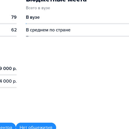
Всего в вузе
79
В вузе
62
В среднем по стране
9 000 р.
4 000 р.
центра
Нет общежития