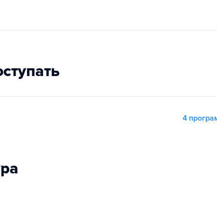
оступать
4 прогр
ура