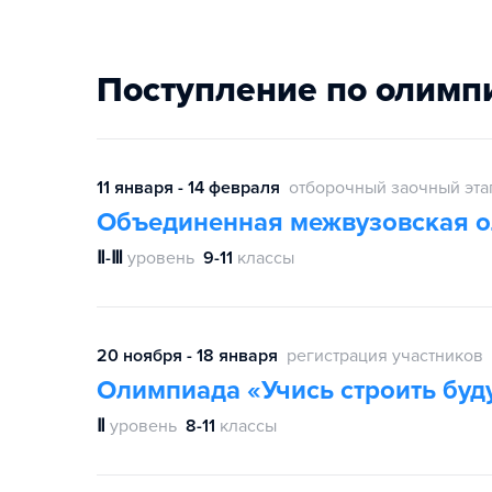
Поступление по олимп
11 января - 14 февраля
отборочный заочный эта
Объединенная межвузовская 
Ⅱ-Ⅲ
уровень
9-11
классы
20 ноября - 18 января
регистрация участников
Олимпиада «Учись строить бу
Ⅱ
уровень
8-11
классы