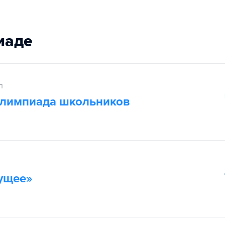
иаде
п
олимпиада школьников
дущее»