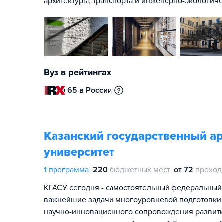
архитектуры, транспорта и инженерно-экологиче
Вуз в рейтингах
65 в России
Казанский государственный а
университет
1
программа
220
бюджетных мест
от 72
проход
КГАСУ сегодня - самостоятельный федеральный
важнейшие задачи многоуровневой подготовки
научно-инновационного сопровождения развити