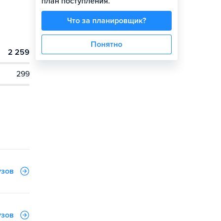
план поступления.
Что за планировщик?
Понятно
2 259
299
узов
узов