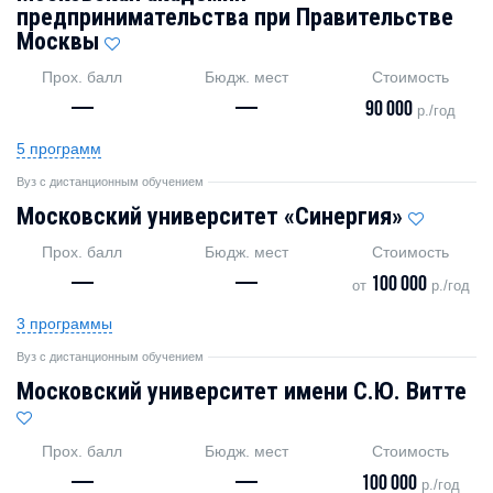
предпринимательства при Правительстве
Москвы
Прох. балл
Бюдж. мест
Стоимость
—
—
90 000
р./год
5 программ
Вуз с дистанционным обучением
Московский университет «Синергия»
Прох. балл
Бюдж. мест
Стоимость
—
—
100 000
от
р./год
3 программы
Вуз с дистанционным обучением
Московский университет имени С.Ю. Витте
Прох. балл
Бюдж. мест
Стоимость
—
—
100 000
р./год