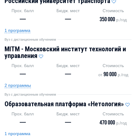
Российский университет транспорта
Прох. балл
Бюдж. мест
Стоимость
—
—
350 000
р./год
1 программа
Вуз с дистанционным обучением
MITM - Московский институт технологий и
управления
Прох. балл
Бюдж. мест
Стоимость
—
—
90 000
от
р./год
2 программы
Вуз с дистанционным обучением
Образовательная платформа «Нетология»
Прох. балл
Бюдж. мест
Стоимость
—
—
470 000
р./год
1 программа