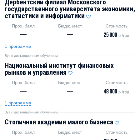
Дербентский филиал Московского
государственного университета экономики,
статистики и информатики
Прох. балл
Бюдж. мест
Стоимость
—
—
25 000
р./год
1 программа
Вуз с дистанционным обучением
Национальный институт финансовых
рынков и управления
Прох. балл
Бюдж. мест
Стоимость
—
—
48 000
р./год
1 программа
Вуз с дистанционным обучением
Столичная академия малого бизнеса
Прох. балл
Бюдж. мест
Стоимость