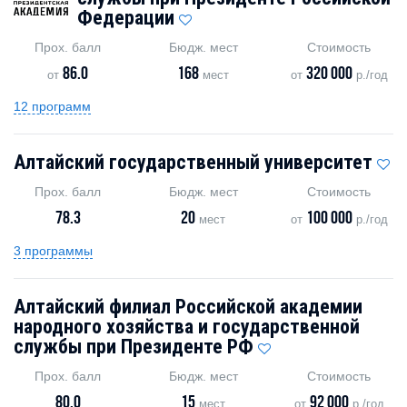
Федерации
Прох. балл
Бюдж. мест
Стоимость
86.0
168
320 000
от
мест
от
р./год
12 программ
Алтайский государственный университет
Прох. балл
Бюдж. мест
Стоимость
78.3
20
100 000
мест
от
р./год
3 программы
Алтайский филиал Российской академии
народного хозяйства и государственной
службы при Президенте РФ
Прох. балл
Бюдж. мест
Стоимость
80.0
15
92 000
мест
от
р./год