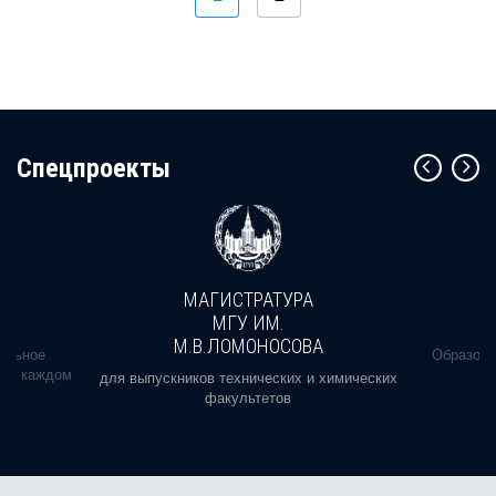
Cпецпроекты
МАГИСТРАТУРА
МГУ ИМ.
М.В.ЛОМОНОСОВА
альное
Образова
ь в каждом
для выпускников технических и химических
факультетов