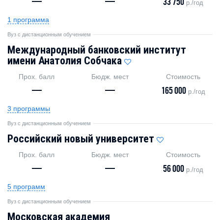
—
—
33 750
р./год
1 программа
Вуз с дистанционным обучением
Международный банковский институт
имени Анатолия Собчака
Прох. балл
Бюдж. мест
Стоимость
—
—
165 000
р./год
3 программы
Вуз с дистанционным обучением
Российский новый университет
Прох. балл
Бюдж. мест
Стоимость
—
—
56 000
р./год
5 программ
Вуз с дистанционным обучением
Московская академия