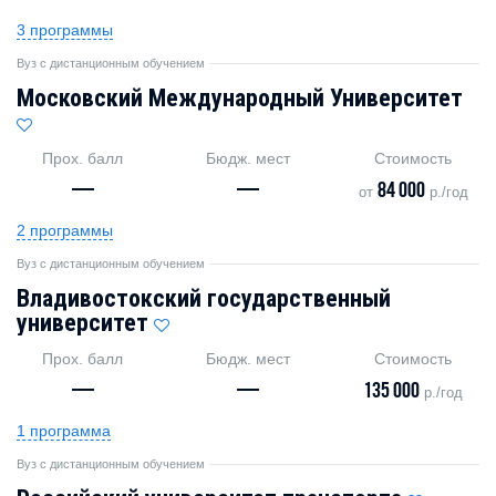
3 программы
Вуз с дистанционным обучением
Московский Международный Университет
Прох. балл
Бюдж. мест
Стоимость
—
—
84 000
от
р./год
2 программы
Вуз с дистанционным обучением
Владивостокский государственный
университет
Прох. балл
Бюдж. мест
Стоимость
—
—
135 000
р./год
1 программа
Вуз с дистанционным обучением