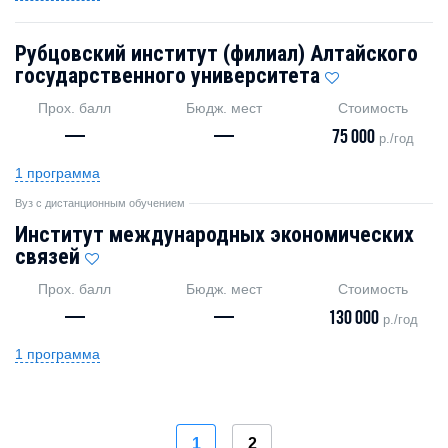
Рубцовский институт (филиал) Алтайского
государственного университета
Прох. балл
Бюдж. мест
Стоимость
—
—
75 000
р./год
1 программа
Вуз с дистанционным обучением
Институт международных экономических
связей
Прох. балл
Бюдж. мест
Стоимость
—
—
130 000
р./год
1 программа
1
2