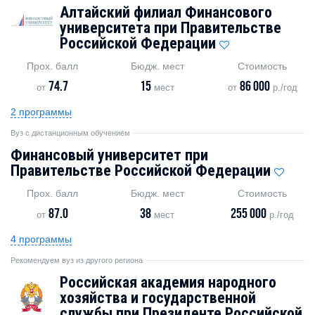
Алтайский филиал Финансового
университета при Правительстве
Российской Федерации
Прох. балл
Бюдж. мест
Стоимость
74.7
15
86 000
от
мест
от
р./год
2 программы
Вуз с дистанционным обучением
Финансовый университет при
Правительстве Российской Федерации
Прох. балл
Бюдж. мест
Стоимость
87.0
38
255 000
от
мест
р./год
4 программы
Рекомендуем вуз из другого региона
Российская академия народного
хозяйства и государственной
службы при Президенте Российской