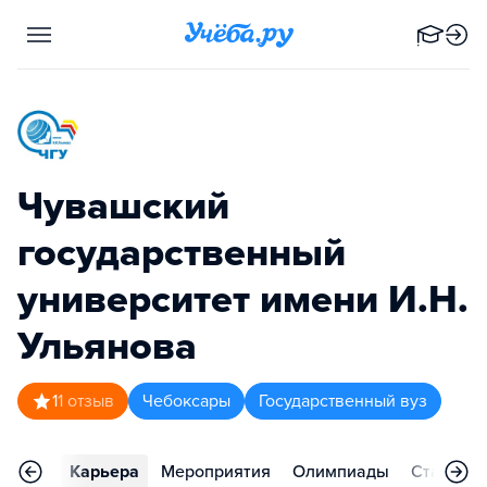
Чувашский
государственный
университет имени И.Н.
Ульянова
1
1
отзыв
Чебоксары
Государственный вуз
тзывы
Карьера
Мероприятия
Олимпиады
Статьи