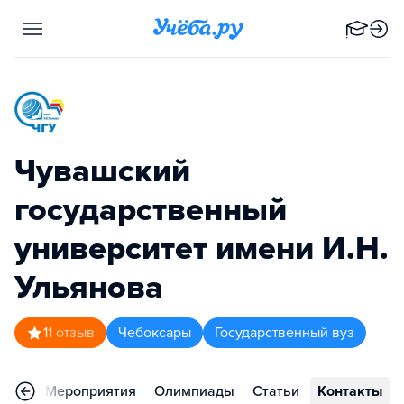
Чувашский
государственный
университет имени И.Н.
Ульянова
1
1
отзыв
Чебоксары
Государственный вуз
ьера
Мероприятия
Олимпиады
Статьи
Контакты